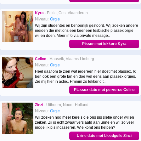
Kyra
· Eeklo, Oost-Vlaanderen
Niveau:
Orgie
Wij zijn studentes en behoorlijk gestoord. Wij zoeken andere
meiden die met ons een keer een lesbische plassex orgie
willen doen. Meer info via private message..
Pissen met lekkere Kyra
Celine
· Maaseik, Vlaams-Limburg
Niveau:
Orgie
Heel gaaf om te zien wat iedereen hier doet met plassex. Ik
ben ook een grote fan en doe wel eens aan plassex orgies.
Zie mij hier in actie.. Hmmm zo lekker dit..
Plassex date met perverse Celine
Zinzi
· Uithoorn, Noord-Holland
Niveau:
Orgie
Wij zoeken nog meer kerels die ons pis sletje onder willen
zeiken. Zij is echt zwaar verslaafd aan urine en wil zo veel
mogelijk pis incasseren. Wie komt ons helpen?
Urine date met bloedgeile Zinzi